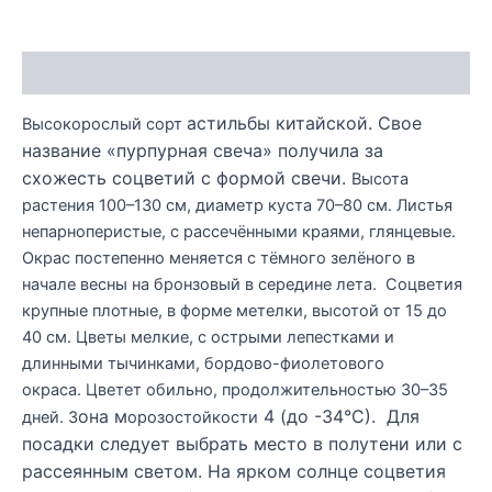
Описание
астильбы
китайской. Свое
Высокорослый сорт
название «пурпурная свеча» получила за
схожесть соцветий с формой свечи.
Высота
растения 100–130 см, диаметр куста 70–80 см. Листья
непарноперистые, с рассечёнными краями, глянцевые.
Окрас постепенно меняется с тёмного зелёного в
начале весны на бронзовый в середине лета. Соцветия
крупные плотные, в форме метелки, высотой от 15 до
40 см. Цветы мелкие, с острыми лепестками и
длинными тычинками, бордово-фиолетового
окраса. Цветет обильно, продолжительностью 30–35
она
м
4 (до -34°С). Для
дней. З
орозостойкости
посадки следует выбрать место в
полутени или с
рассеянным светом. На ярком солнце соцветия