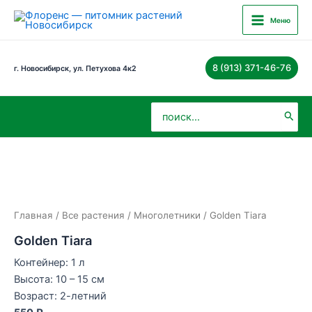
Перейти
Main
Меню
к
Menu
содержимому
8 (913) 371-46-76
г. Новосибирск, ул. Петухова 4к2
Поиск:
Главная
/
Все растения
/
Многолетники
/ Golden Tiara
Golden Tiara
Контейнер: 1 л
Высота: 10 – 15 см
Возраст: 2-летний