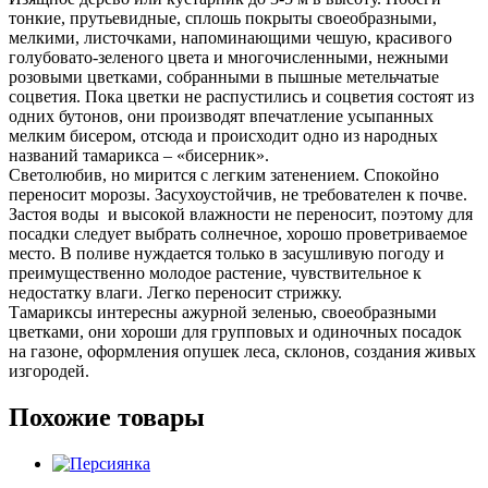
тонкие, прутьевидные, сплошь покрыты своеобразными,
мелкими, листочками, напоминающими чешую, красивого
голубовато-зеленого цвета и многочисленными, нежными
розовыми цветками, собранными в пышные метельчатые
соцветия. Пока цветки не распустились и соцветия состоят из
одних бутонов, они производят впечатление усыпанных
мелким бисером, отсюда и происходит одно из народных
названий тамарикса – «бисерник».
Светолюбив, но
мирится с легким затенением. Спокойно
переносит морозы. Засухоустойчив, не требователен к почве.
Застоя воды и высокой влажности не переносит, поэтому
для
посадки следует выбрать солнечное, хорошо проветриваемое
место.
В поливе нуждается только в засушливую погоду и
преимущественно молодое растение, чувствительное к
недостатку влаги.
Легко переносит стрижку.
Тамариксы интересны ажурной зеленью, своеобразными
цветками, они хороши для групповых и одиночных посадок
на газоне, оформления опушек леса, склонов, создания живых
изгородей.
Похожие товары