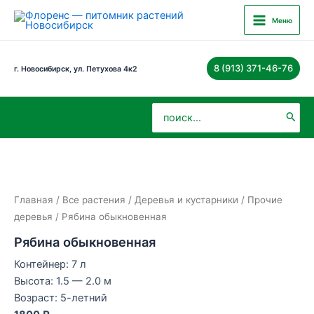
Перейти
Main
Меню
к
Menu
содержимому
8 (913) 371-46-76
г. Новосибирск, ул. Петухова 4к2
Поиск:
Главная
/
Все растения
/
Деревья и кустарники
/
Прочие
деревья
/ Рябина обыкновенная
Рябина обыкновенная
Контейнер: 7 л
Высота: 1.5 — 2.0 м
Возраст: 5-летний