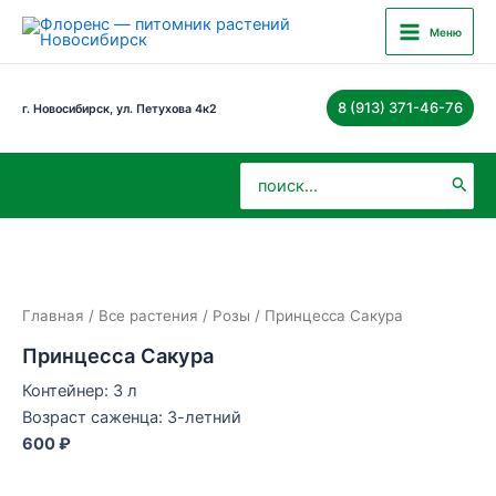
Перейти
Main
Меню
к
Menu
содержимому
8 (913) 371-46-76
г. Новосибирск, ул. Петухова 4к2
Поиск:
Главная
/
Все растения
/
Розы
/ Принцесса Сакура
Принцесса Сакура
Контейнер: 3 л
Возраст саженца: 3-летний
600 ₽