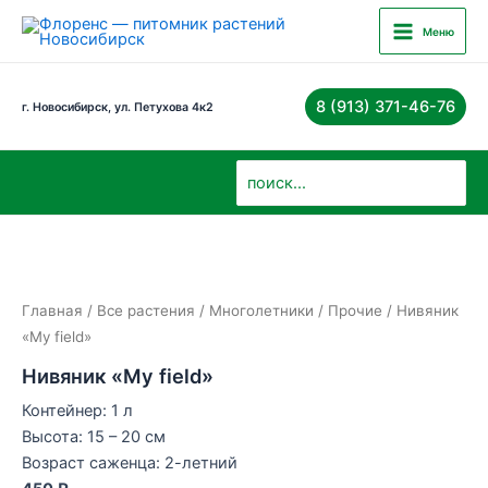
Перейти
Main
Меню
к
Menu
содержимому
8 (913) 371-46-76
г. Новосибирск, ул. Петухова 4к2
Поиск:
Главная
/
Все растения
/
Многолетники
/
Прочие
/ Нивяник
«My field»
Нивяник «My field»
Контейнер: 1 л
Высота: 15 – 20 см
Возраст саженца: 2-летний