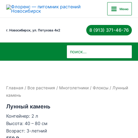
Перейти
Main
Меню
к
Menu
содержимому
8 (913) 371-46-76
г. Новосибирск, ул. Петухова 4к2
Поиск:
Главная
/
Все растения
/
Многолетники
/
Флоксы
/ Лунный
камень
Лунный камень
Контейнер: 2 л
Высота: 40 – 80 см
Возраст: 3-летний