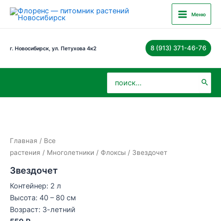
Перейти
Main
Меню
к
Menu
содержимому
8 (913) 371-46-76
г. Новосибирск, ул. Петухова 4к2
Поиск:
Главная
/
Все
растения
/
Многолетники
/
Флоксы
/ Звездочет
Звездочет
Контейнер: 2 л
Высота: 40 – 80 см
Возраст: 3-летний