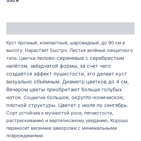
550 ₽
Описание
Куст прочный, компактный, шаровидный, до 90 см в
высоту. Нарастает быстро. Листья зелёные ланцетного
лилово-сиреневые с серебристым
типа. Цветки
налётом,
вёздчатой формы, за счет чего
з
создаётся эффект пушистости, это делает куст
визуально объёмным. Д
иаметр цветков до 4 см,
Вечером цветы приобретают больше голубых
ноток.
ольшое, округло-коническое,
Соцветие б
плотной структуры. Цветет с
июля по сентябрь.
Сорт устойчив к мучнистой росе, пятнистости,
растрескиванию и вертилиозному увяданию. Хорошо
переносит весенние заморозки с минимальными
повреждениями.