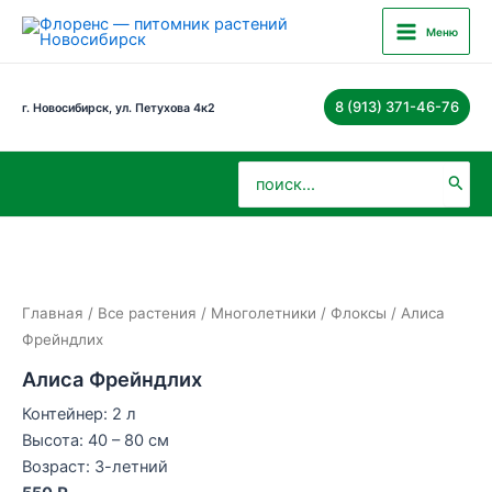
Перейти
Main
Меню
к
Menu
содержимому
8 (913) 371-46-76
г. Новосибирск, ул. Петухова 4к2
Поиск:
Главная
/
Все растения
/
Многолетники
/
Флоксы
/ Алиса
Фрейндлих
Алиса Фрейндлих
Контейнер: 2 л
Высота: 40 – 80 см
Возраст: 3-летний