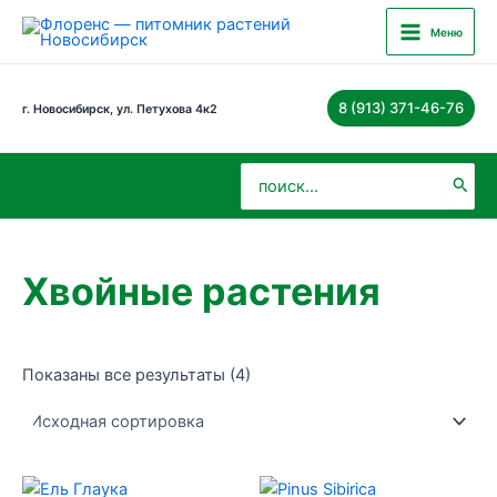
Перейти
Main
Меню
к
Menu
содержимому
8 (913) 371-46-76
г. Новосибирск, ул. Петухова 4к2
Поиск:
Хвойные растения
Показаны все результаты (4)