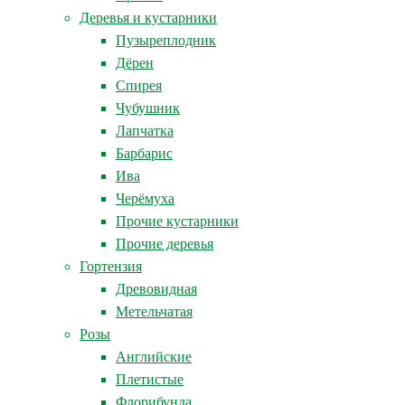
Деревья и кустарники
Пузыреплодник
Дёрен
Спирея
Чубушник
Лапчатка
Барбарис
Ива
Черёмуха
Прочие кустарники
Прочие деревья
Гортензия
Древовидная
Метельчатая
Розы
Английские
Плетистые
Флорибунда