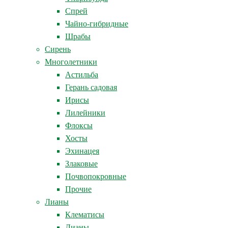
Спрей
Чайно-гибридные
Шрабы
Сирень
Многолетники
Астильба
Герань садовая
Ирисы
Лилейники
Флоксы
Хосты
Эхинацея
Злаковые
Почвопокровные
Прочие
Лианы
Клематисы
Лианы