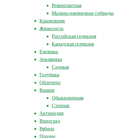
Ремонтантная
Малино-ежевичные гибриды
Крыжовник
Жимолость
Российская селекция
Канадская селекция
Ежевика
Земляника
Садовая
Голубика
Облепиха
Вишня
Обыкновенная
Степная
Актинидия
Виноград
Рябина
Прочие