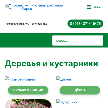
Перейти
Main
Меню
к
Menu
содержимому
8 (913) 371-46-76
г. Новосибирск, ул. Петухова 4к2
Поиск:
Деревья и кустарники
ПУЗЫРЕПЛОДНИК
ДЁРЕН