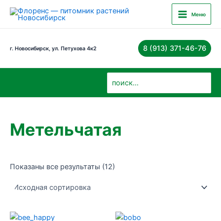
Перейти
Main
Меню
к
Menu
содержимому
8 (913) 371-46-76
г. Новосибирск, ул. Петухова 4к2
Поиск:
Метельчатая
Показаны все результаты (12)